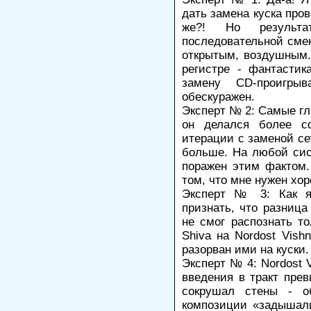
дать замена куска пров
же?! Но результ
последовательной смен
открытым, воздушным.
регистре - фантастик
замену CD-проигры
обескуражен.
Эксперт № 2: Самые гл
он делался более с
итерации с заменой се
больше. На любой сис
поражен этим фактом.
том, что мне нужен хо
Эксперт № 3: Как я 
признать, что разниц
не смог распознать т
Shiva на Nordost Vish
разорван ими на куски.
Эксперт № 4: Nordost V
введения в тракт пре
сокрушал стены - о
композиции «задышали