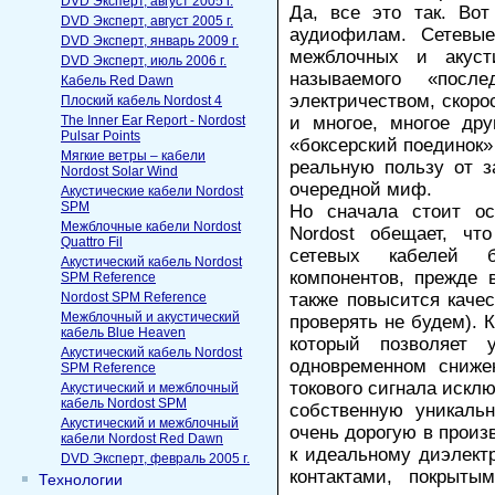
DVD Эксперт, август 2005 г.
Да, все это так. Вот
DVD Эксперт, август 2005 г.
аудиофилам. Сетевые
DVD Эксперт, январь 2009 г.
межблочных и акуст
DVD Эксперт, июль 2006 г.
называемого «посл
Кабель Red Dawn
электричеством, скоро
Плоский кабель Nordost 4
The Inner Ear Report - Nordost
и многое, многое др
Pulsar Points
«боксерский поединок»
Мягкие ветры – кабели
реальную пользу от з
Nordost Solar Wind
очередной миф.
Акустические кабели Nordost
SPM
Но сначала стоит ос
Межблочные кабели Nordost
Nordost обещает, чт
Quattro Fil
сетевых кабелей 
Акустический кабель Nordost
компонентов, прежде 
SPM Reference
Nordost SPM Reference
также повысится каче
Межблочный и акустический
проверять не будем). 
кабель Blue Heaven
который позволяет 
Акустический кабель Nordost
одновременном сниже
SPM Reference
токового сигнала исклю
Акустический и межблочный
кабель Nordost SPM
собственную уникальн
Акустический и межблочный
очень дорогую в произ
кабели Nordost Red Dawn
к идеальному диэлектр
DVD Эксперт, февраль 2005 г.
контактами, покрыты
Технологии