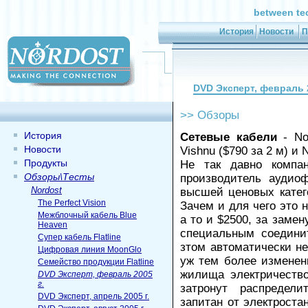
between te
История
Новости
П
DVD Эксперт, февраль 2
>>
Обзоры
История
Сетевые кабели
- Nor
Новости
Vishnu ($790 за 2 м) и 
Продукты
Не так давно компан
Обзоры\Тесты
производитель аудио
Nordost
высшей ценовых катег
The Perfect Vision
Зачем и для чего это 
Межблочный кабель Blue
а то и $2500, за заме
Heaven
специальным соедини
Супер кабель Flatline
зтом автоматически не
Цифровая линия MoonGlo
уж тем более изменен
Семейство продукции Flatline
жилища электричество
DVD Эксперт, февраль 2005
г.
затронут распредели
DVD Эксперт, апрель 2005 г.
запитан от электроста