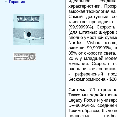
идеальное соеди
Гарантия
характеристики. Проз
высокая технология на
Самый доступный сет
качестве проводника 
(99,99999%). Скорость
(для штатных шнуров о
вполне уместной суммо
Nordost Vishnu осна
очистки 99,999999%, 
85% от скорости света
20 А у младшей модели
компании. Скорость п
очень низкое сопротивл
- референсный про
бескомпромиссна - $280
Система 7.1 строила
Также мы задействова
Legacy Focus и универ
DV-868AVi-S, соедине
Таким образом, было п
полностью цифро