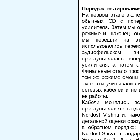
Порядок тестировани
На первом этапе экспе
обычных CD с попер
усилителя. Затем мы 
режиме и, наконец, о
мы перешли на вт
использовались переи
аудиофильском в
прослушивалась попе
усилителя, а потом с
Финальным стало просл
том же режиме смены 
эксперты учитывали л
сетевых кабелей и не
ее работы.
Кабели менялись вс
прослушивался станда
Nordost Vishnu и, нак
детальной оценки сраз
в обратном порядке: N
Nordost Shiva - станда
Эксперт № 1: Да-а! Я