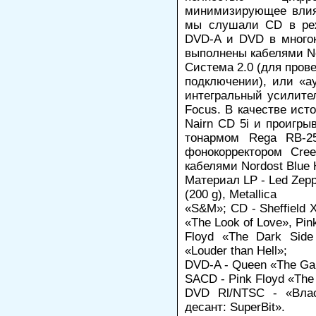
минимизирующее влиян
мы слушали CD в режи
DVD-A и DVD в многок
выполнены кабелями No
Система 2.0 (для пров
подключении), или «а
интегральный усилител
Focus. В качестве ист
Nairn CD 5i и проигры
тонармом Rega RB-25
фонокорректором Cre
кабелями Nordost Blue 
Материал LP - Led Zeppe
(200 g), Metallica
«S&M»; CD - Sheffield 
«The Look of Love», Pin
Floyd «The Dark Side
«Louder than Hell»;
DVD-A - Queen «The G
SACD - Pink Floyd «The 
DVD Rl/NTSC - «Влас
десант: SuperBit».